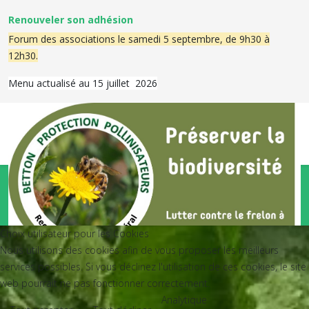
Renouveler son adhésion
Forum des associations le samedi 5 septembre, de 9h30 à
12h30.
Menu actualisé au 15 juillet 2026
© {2024-2026} Betton Protection Pollinisateurs. Tous droits
réservés. Conçu par JoomShaper
Choix utilisateur pour les Cookies
Nous utilisons des cookies afin de vous proposer les meilleurs
services possibles. Si vous déclinez l'utilisation de ces cookies, le site
web pourrait ne pas fonctionner correctement.
+33 6 75 29 49 57
Analytique
betton.protectionpollinisateurs@orange.fr